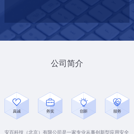
公司简介
安百科技（北京）有限公司是一家专业从事创新型应用安全