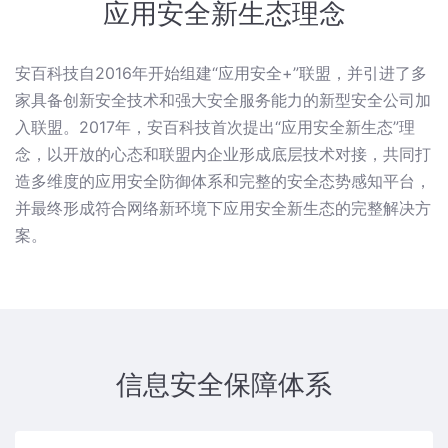
应用安全新生态理念
灵蜥 — 应用系统攻击自免疫平台
由内而外，“疫苗”般自我保护
安百科技自2016年开始组建“应用安全+”联盟，并引进了多
家具备创新安全技术和强大安全服务能力的新型安全公司加
入联盟。2017年，安百科技首次提出“应用安全新生态”理
念，以开放的心态和联盟内企业形成底层技术对接，共同打
造多维度的应用安全防御体系和完整的安全态势感知平台，
并最终形成符合网络新环境下应用安全新生态的完整解决方
案。
信息安全保障体系