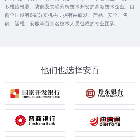
多维度检测、防御及关联分析技术开发的高新技术企业。目
前全国设有6家分支机构，拥有由研发、产品、安全、售
前、运维、安服等百余名技术人员组成的专业团队。
他们也选择安百