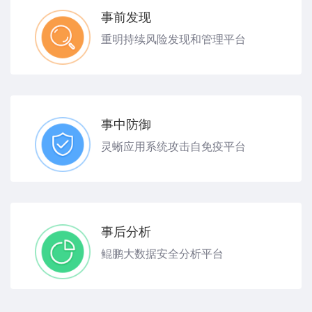
事前发现
重明持续风险发现和管理平台
事中防御
灵蜥应用系统攻击自免疫平台
事后分析
鲲鹏大数据安全分析平台